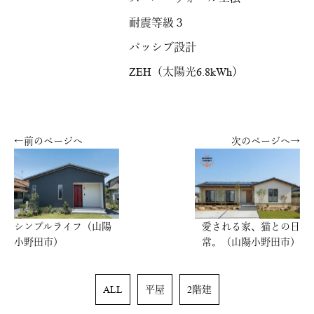
耐震等級３
パッシブ設計
ZEH（太陽光6.8kWh）
←前のページへ
次のページへ→
シンプルライフ（山陽
愛される家、猫との日
小野田市）
常。（山陽小野田市）
ALL
平屋
2階建