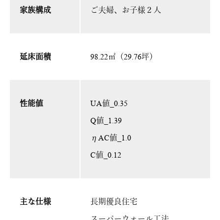
家族構成
ご夫婦、お子様２人
延床面積
98.22㎡（29.76坪）
性能値
UA値_0.35
Q値_1.39
ηAC値_1.0
C値_0.12
主な仕様
長期優良住宅
スーパーウォール工法