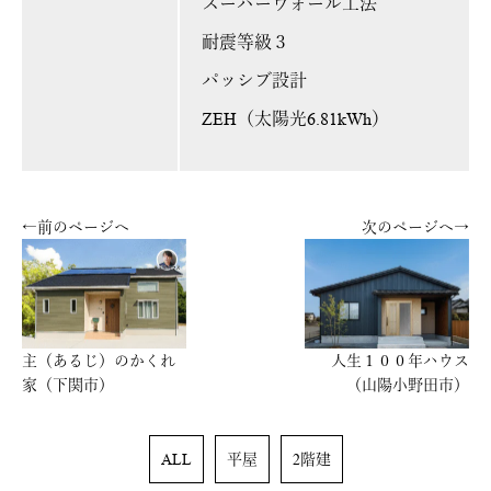
スーパーウォール工法
耐震等級３
パッシブ設計
ZEH（太陽光6.81kWh）
←前のページへ
次のページへ→
主（あるじ）のかくれ
人生１００年ハウス
家（下関市）
（山陽小野田市）
ALL
平屋
2階建