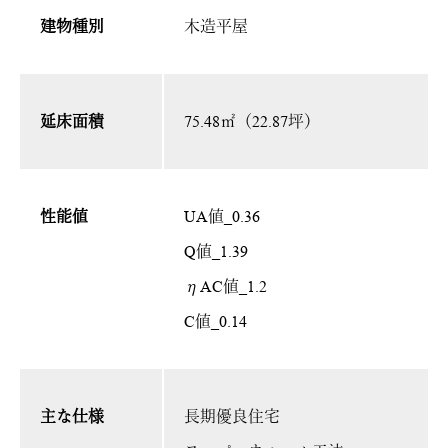
建物種別
木造平屋
延床面積
75.48㎡（22.87坪）
性能値
UA値_0.36
Q値_1.39
ηAC値_1.2
C値_0.14
主な仕様
長期優良住宅