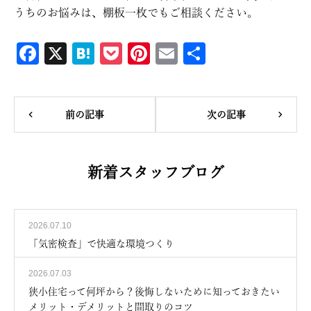
うちのお悩みは、棚板一枚でもご相談ください。
Fa
X
H
P
Pi
E
共
ce
at
oc
nt
m
有
bo
en
ke
er
ail
ok
a
t
es
前の記事
次の記事
t
新着スタッフブログ
2026.07.10
「気密検査」で快適な環境つくり
2026.07.03
狭小住宅って何坪から？後悔しないために知っておきたい
メリット・デメリットと間取りのコツ