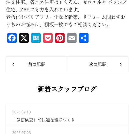
注文住宅、省エネ住宅はもちろん、ゼロエネや パッシブ
住宅、ZEHにも力を入れています。
老朽化やバリアフリー化など新築、リフォーム問わずお
うちのお悩みは、棚板一枚でもご相談ください。
Fa
X
H
P
Pi
E
共
ce
at
oc
nt
m
有
bo
en
ke
er
ail
ok
a
t
es
前の記事
次の記事
t
新着スタッフブログ
2026.07.10
「気密検査」で快適な環境つくり
2026.07.03